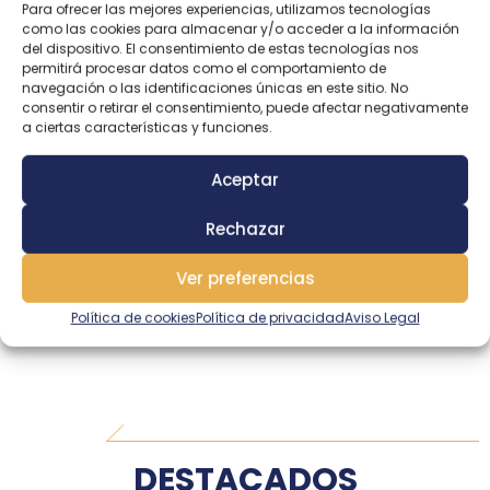
Para ofrecer las mejores experiencias, utilizamos tecnologías
como las cookies para almacenar y/o acceder a la información
del dispositivo. El consentimiento de estas tecnologías nos
permitirá procesar datos como el comportamiento de
CAÑA ‘SUNSET’ KIMARRA SURF 420-3
navegación o las identificaciones únicas en este sitio. No
(100/250g) – HYBRID – FUJI LCAG
consentir o retirar el consentimiento, puede afectar negativamente
a ciertas características y funciones.
SURF-CASTING ENCHUFABLES HYBRID
Aceptar
MÁS INFORMACIÓN
Rechazar
Ver preferencias
Política de cookies
Política de privacidad
Aviso Legal
DESTACADOS