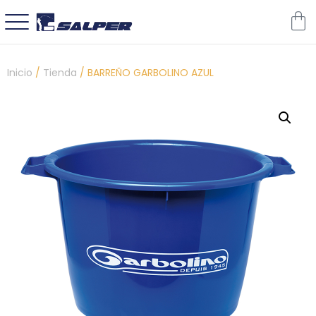
Inicio
/
Tienda
/
BARREÑO GARBOLINO AZUL